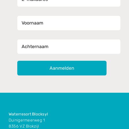
Voornaam
Achternaam
Waterresort Blocksyl
Duinigermeerweg 1
8356 VZ Blokzijl