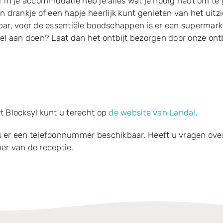
aar in je accommodatie heb je alles wat je nodig hebt om te
 drankje of een hapje heerlijk kunt genieten van het uitzi
bar, voor de essentiële boodschappen is er een supermarkt
l aan doen? Laat dan het ontbijt bezorgen door onze ontbij
t Blocksyl kunt u terecht op
de website van Landal
.
s er een telefoonnummer beschikbaar. Heeft u vragen ove
er van de receptie.