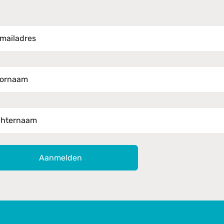
iladres *
rnaam
ternaam