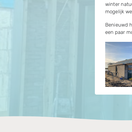
winter natu
mogelijk we
Benieuwd h
een paar mo