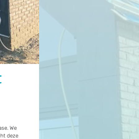
t
ase. We
cht deze