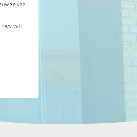
eeuw zo veel
n mee van