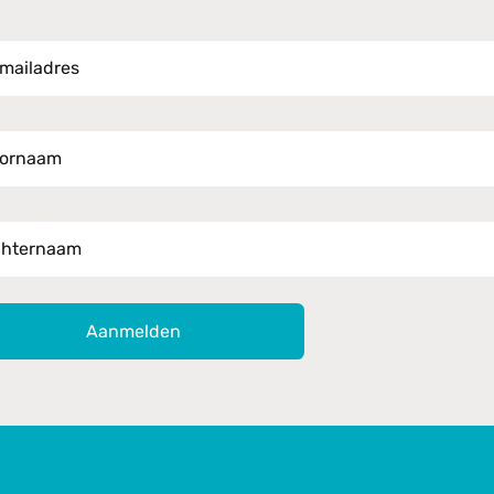
iladres *
rnaam
ternaam